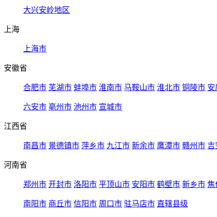
大兴安岭地区
上海
上海市
安徽省
合肥市
芜湖市
蚌埠市
淮南市
马鞍山市
淮北市
铜陵市
安
六安市
亳州市
池州市
宣城市
江西省
南昌市
景德镇市
萍乡市
九江市
新余市
鹰潭市
赣州市
吉
河南省
郑州市
开封市
洛阳市
平顶山市
安阳市
鹤壁市
新乡市
焦
南阳市
商丘市
信阳市
周口市
驻马店市
直辖县级