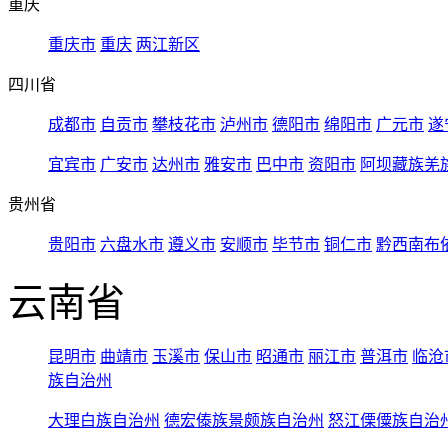
重庆
重庆市
重庆
两江新区
四川省
成都市
自贡市
攀枝花市
泸州市
德阳市
绵阳市
广元市
遂
宜宾市
广安市
达州市
雅安市
巴中市
资阳市
阿坝藏族羌
贵州省
贵阳市
六盘水市
遵义市
安顺市
毕节市
铜仁市
黔西南布
云南省
昆明市
曲靖市
玉溪市
保山市
昭通市
丽江市
普洱市
临沧
族自治州
大理白族自治州
德宏傣族景颇族自治州
怒江傈僳族自治