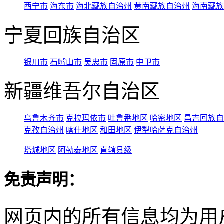
西宁市
海东市
海北藏族自治州
黄南藏族自治州
海南藏族
宁夏回族自治区
银川市
石嘴山市
吴忠市
固原市
中卫市
新疆维吾尔自治区
乌鲁木齐市
克拉玛依市
吐鲁番地区
哈密地区
昌吉回族自
克孜自治州
喀什地区
和田地区
伊犁哈萨克自治州
塔城地区
阿勒泰地区
直辖县级
免责声明：
网页内的所有信息均为用