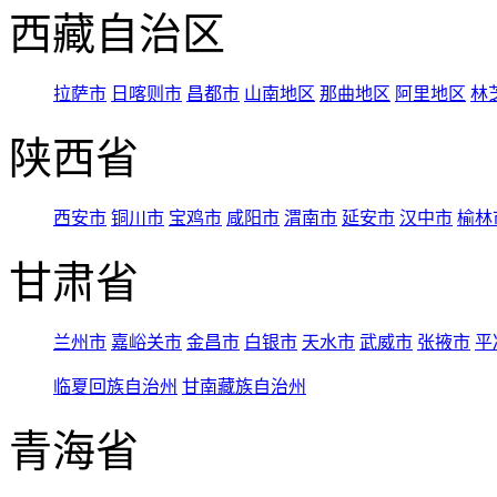
西藏自治区
拉萨市
日喀则市
昌都市
山南地区
那曲地区
阿里地区
林
陕西省
西安市
铜川市
宝鸡市
咸阳市
渭南市
延安市
汉中市
榆林
甘肃省
兰州市
嘉峪关市
金昌市
白银市
天水市
武威市
张掖市
平
临夏回族自治州
甘南藏族自治州
青海省