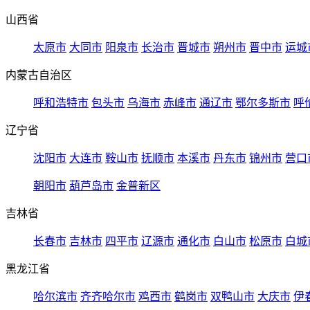
山西省
太原市
大同市
阳泉市
长治市
晋城市
朔州市
晋中市
运城
内蒙古自治区
呼和浩特市
包头市
乌海市
赤峰市
通辽市
鄂尔多斯市
呼
辽宁省
沈阳市
大连市
鞍山市
抚顺市
本溪市
丹东市
锦州市
营口
朝阳市
葫芦岛市
金普新区
吉林省
长春市
吉林市
四平市
辽源市
通化市
白山市
松原市
白城
黑龙江省
哈尔滨市
齐齐哈尔市
鸡西市
鹤岗市
双鸭山市
大庆市
伊