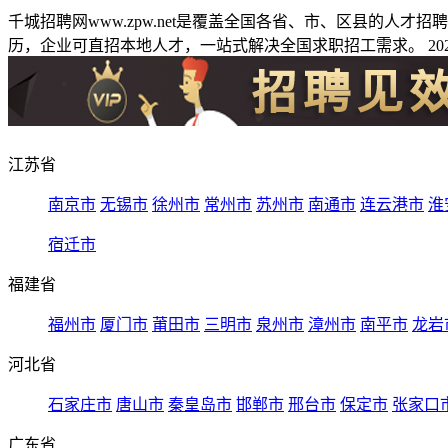
千城招聘网www.zpw.net是覆盖全国各省、市、区县的人
历，企业可直招本地人才，一站式解决全国求职招工需求。 2026
江苏省
南京市
无锡市
徐州市
常州市
苏州市
南通市
连云港市
淮
宿迁市
福建省
福州市
厦门市
莆田市
三明市
泉州市
漳州市
南平市
龙岩
河北省
石家庄市
唐山市
秦皇岛市
邯郸市
邢台市
保定市
张家口
广东省