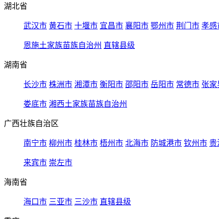
湖北省
武汉市
黄石市
十堰市
宜昌市
襄阳市
鄂州市
荆门市
孝感
恩施土家族苗族自治州
直辖县级
湖南省
长沙市
株洲市
湘潭市
衡阳市
邵阳市
岳阳市
常德市
张家
娄底市
湘西土家族苗族自治州
广西壮族自治区
南宁市
柳州市
桂林市
梧州市
北海市
防城港市
钦州市
贵
来宾市
崇左市
海南省
海口市
三亚市
三沙市
直辖县级