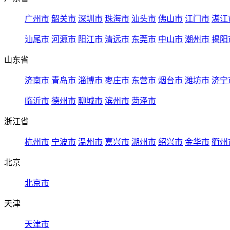
广州市
韶关市
深圳市
珠海市
汕头市
佛山市
江门市
湛江
汕尾市
河源市
阳江市
清远市
东莞市
中山市
潮州市
揭阳
山东省
济南市
青岛市
淄博市
枣庄市
东营市
烟台市
潍坊市
济宁
临沂市
德州市
聊城市
滨州市
菏泽市
浙江省
杭州市
宁波市
温州市
嘉兴市
湖州市
绍兴市
金华市
衢州
北京
北京市
天津
天津市